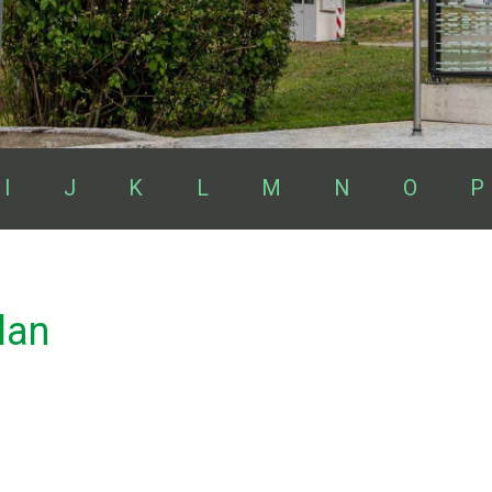
I
J
K
L
M
N
O
P
lan