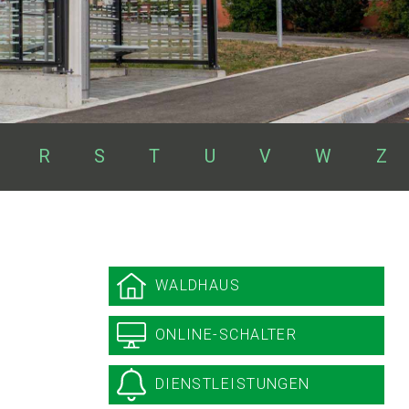
R
S
T
U
V
W
Z
Sidebar
WALDHAUS
ONLINE-SCHALTER
DIENSTLEISTUNGEN