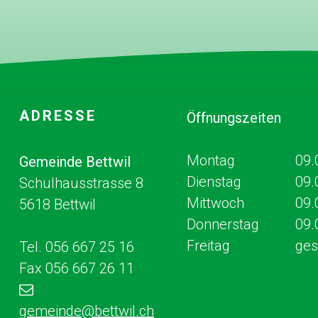
Footer
ADRESSE
Öffnungszeiten
Mo
ntag
09.
Gemeinde Bettwil
Dienstag
09.
Schulhausstrasse 8
Mittwoch
09.
5618 Bettwil
Donnerstag
09.
Fr
eitag
ges
Tel. 056 667 25 16
Fax 056 667 26 11
gemeinde
@bettwil.ch