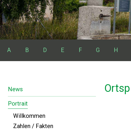
Seiten von A bis Z
Themen:
A
B
D
E
F
G
H
Ortsp
News
Portrait
Willkommen
Zahlen / Fakten