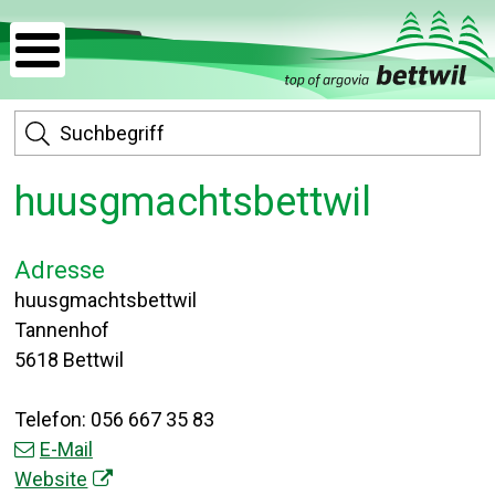
Navigieren in Bettwil
Mobile Hauptnavigation
Menu
Schnellnavigation
S
huusgmachtsbettwil
Adresse
huusgmachtsbettwil
Tannenhof
5618 Bettwil
Telefon:
056 667 35 83
E-Mail
Website