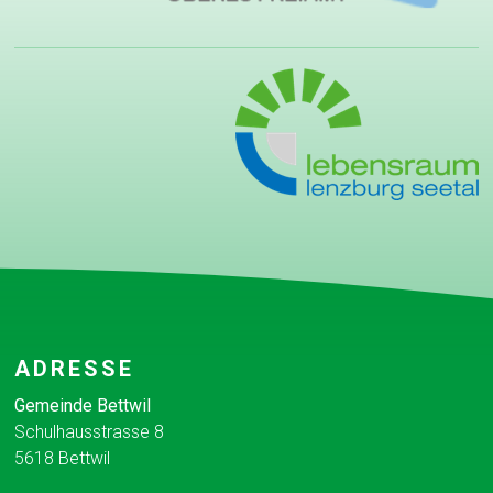
Footer
ADRESSE
Gemeinde Bettwil
Schulhausstrasse 8
5618 Bettwil