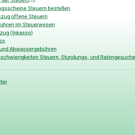
 der Steuern
ngsscheine Steuern bestellen
zug offene Steuern
ühren im Steuerwesen
zug (Inkasso)
ss
 und Abwassergebühren
schwierigkeiten Steuern, Stundungs- und Ratengesuch
ter