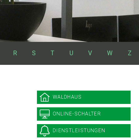
R
S
T
U
V
W
Z
Sidebar
WALDHAUS
ONLINE-SCHALTER
DIENSTLEISTUNGEN