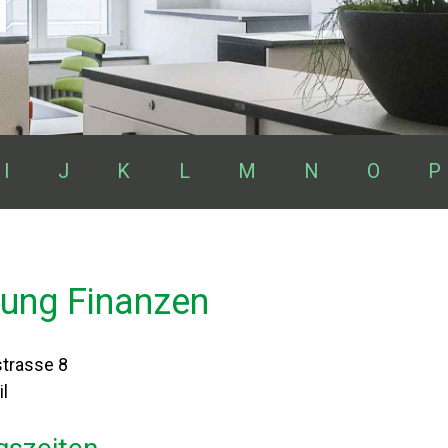
I
J
K
L
M
N
O
P
lung Finanzen
trasse 8
l