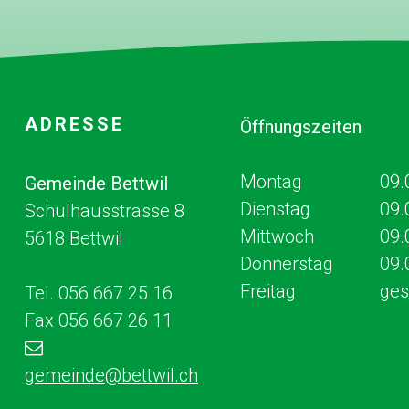
Footer
ADRESSE
Öffnungszeiten
Mo
ntag
09.
Gemeinde Bettwil
Dienstag
09.
Schulhausstrasse 8
Mittwoch
09.
5618 Bettwil
Donnerstag
09.
Fr
eitag
ges
Tel. 056 667 25 16
Fax 056 667 26 11
gemeinde
@bettwil.ch