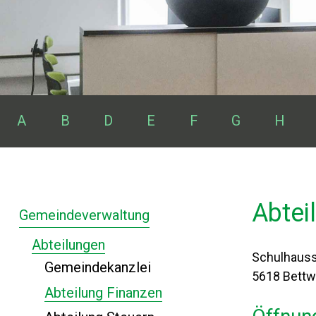
Seiten von A bis Z
Themen:
A
B
D
E
F
G
H
Abtei
Gemeindeverwaltung
Abteilungen
Schulhauss
Gemeindekanzlei
5618 Bettwi
Abteilung Finanzen