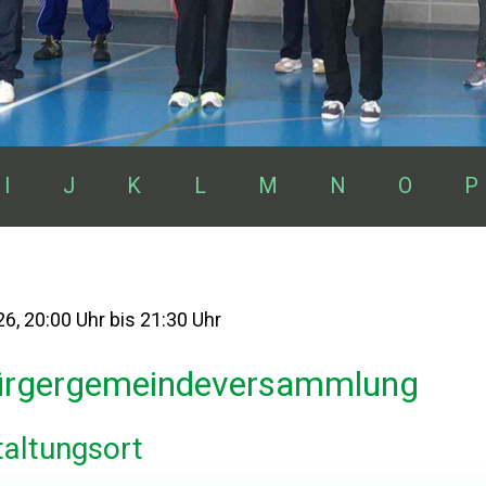
I
J
K
L
M
N
O
P
26
, 20:00 Uhr
bis 21:30 Uhr
ürgergemeindeversammlung
taltungsort