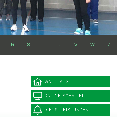
R
S
T
U
V
W
Z
Sidebar
WALDHAUS
ONLINE-SCHALTER
DIENSTLEISTUNGEN